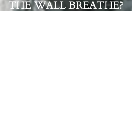
THE WALL BREATHE?
Rónai Viktor: Let the wall breathe?
Az Artkartell projectspace örömmel mutatja be RÓNAI
Viktor Let the walls breathe? című egyéni kiállítását.
"Fal vagyok, sérülékeny és védtelen entitás, amelyen
minden történés nyomot hagy, sebezhetőségem,
kiszolgáltatottságom nyilvánvaló. Az idő egyre több
mindent pakol rám, az érzelmeim, a velem történt