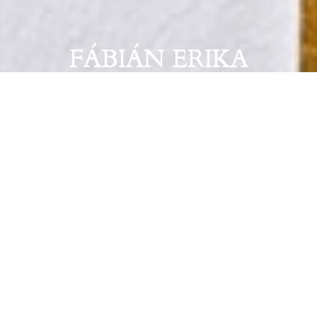
FÁBIÁN ERIKA
Van-e merszünk benézni az ágy alá?
Dátum: 2022. november 17. 18:00
Artkartell Projectspace
Kurátor: Etentuk Inemesit