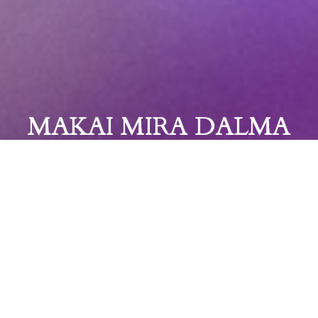
MAKAI MIRA DALMA
Dodgeball. 2021. május 27–július 13.
Az Artkartell projectspace nagy örömmel mutatja